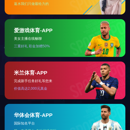
阿昔洛韦滴眼液
苄达赖氨酸滴眼液
上一页
1
2
3
下一页
联系方式
0551-63803020
电话：
地址：安徽合肥高新技术产业开发区文曲路446号
网址：jinyinwo.com
药品不良反应/事件反馈邮箱：Pv@jinyinwo.com
药品不良反应/事件反馈二维码：