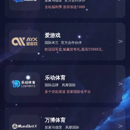
联系方式
0551-63803020
电话：
地址：安徽合肥高新技术产业开发区文曲路446号
网址：jinyinwo.com
药品不良反应/事件反馈邮箱：Pv@jinyinwo.com
药品不良反应/事件反馈二维码：