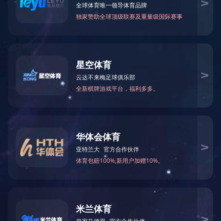
制剂
原料药
中间体
药用辅料
提取物
饮片
渗透泵制剂
中枢神经
中成药
滴眼剂
外用药
一般口服药
盐酸文拉法辛缓释片
盐酸羟考酮缓释片