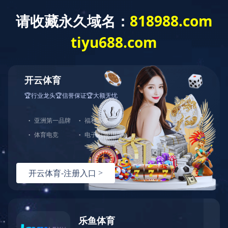
开云官方网页版
0551-63803020
联系我们
销售热线：
制剂
开云官方网页版
>
产品服务
>
制剂
>
中枢神经