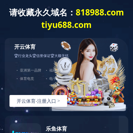
开云官方网页版
0551-63803020
联系我们
销售热线：
制剂
开云官方网页版
>
产品服务
>
制剂
>
中成药