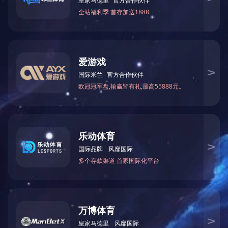
小儿消食颗粒
批准文号：国药准字Z20090963
客户服务热线：0551-63803020
联系方式