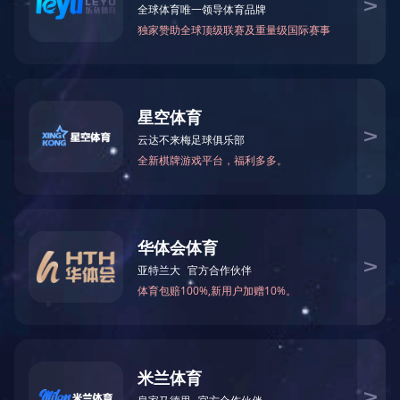
制剂
原料药
中间体
药用辅料
提取物
饮片