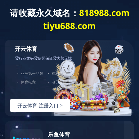
开云官方网页版
0551-63803020
联系我们
销售热线：
制剂
开云官方网页版
>
产品服务
>
制剂
>
一般口服药