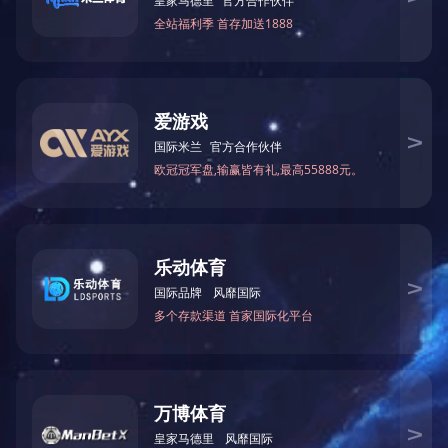
亮菌口服溶液
批准文号：国药准字H34020002
客户服务热线：0551-63803020
联系方式
0551-63803020
电话：