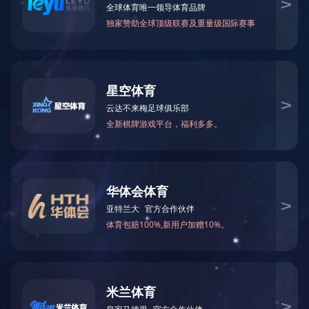
公司介绍
开云官方网页版
公司荣誉
直属企业
安徽省AAA级“守合同重信用”企业
发布时间：
2026-05-07 10:52
阅读次数：
0
次