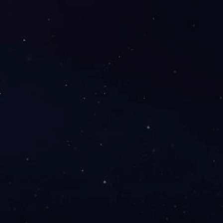
媒体中心
官方微信平台
开云官方网页版
社会动态