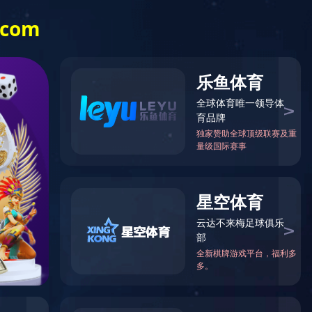
0551-63803020
联系我们
销售热线：
社会责任
职业发展
媒体中心
投资者关系
开云官方网页版
公司荣誉
直属企业