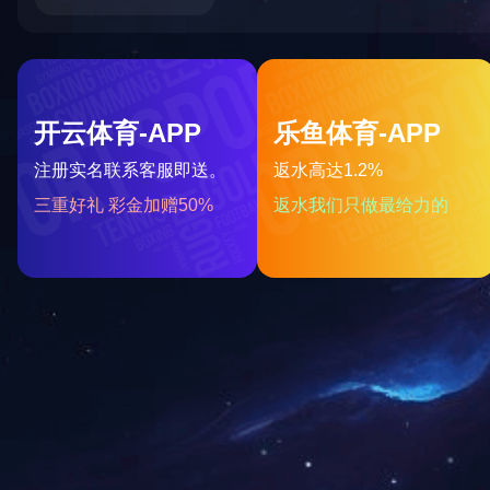
上一篇：2019化药百强
下一篇：2020年中国医药工业最具投资价值企业