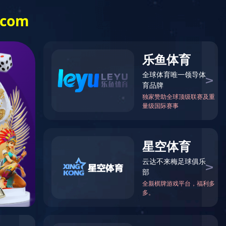
0551-63803020
联系我们
销售热线：
社会责任
职业发展
媒体中心
投资者关系
开云官方网页版
公司荣誉
直属企业