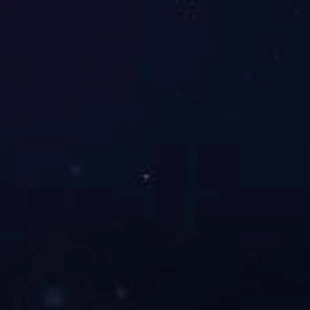
上一篇：安徽医科大学师生赴开云官方网页版-开云中国开展见习交
流活动
下一篇：情暖桑榆 健康同行 | 立方连锁举办“孝心行走”公益活动
联系方式
0551-63803020
电话：
地址：安徽合肥高新技术产业开发区文曲路446号