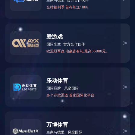
业精准对接、课程内容与职业标准深度融合。
典礼伊始，杨院长和周总分别发表致辞，双方对赛事的
成功举办致以热烈祝贺。开云官方网页版-开云中国与安医专
多年来在多个领域保持良好的合作关系，杨院长对开云官方
网页版-开云中国长期以来给予的支持表达了诚挚谢意。周总
在致辞中表示，安医专为企业输送了许多优秀人才，他们在
各岗位发挥着重要作用，未来公司与院校还会保持密切合
作，为学生提供更多的优质实习和就业机会，携手培养出更
多优秀的复合型人才，为医药事业的发展贡献力量。
随后，校企双方代表为本次比赛获奖选手颁奖。