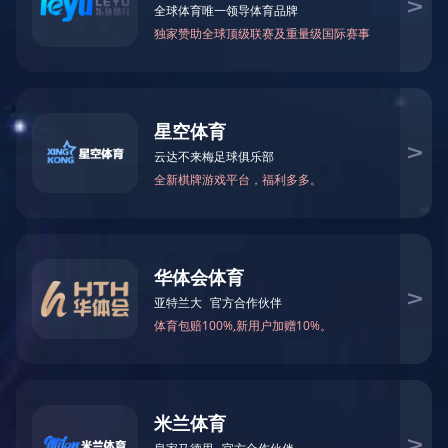
公益活动
环境公示
“疫”线有我·爱心入园——开云官方网页版-开云
中国防疫抗疫在行动
发布时间：
2022-04-02 10:03
阅读次数：
0
次
近期，国内本土疫情呈现多点散发，局部爆发、多链并发等特
点，省内部分城市频频出现外省输入性及本土确诊病例，疫情防
控形势异常严峻，作为合肥本土医药企业，开云官方网页版-开
云中国 时刻关注疫情变化，在严格落实各项疫情防控措施同
时，还惦念着校园内的祖国下一代及园区内坚守防疫一线的社区
工作人员、志愿者。